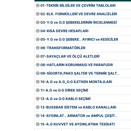
01-TEKNİK BİLGİLER VE ÇEVRİM TABLOLARI
02-ELK. FORMÜLLERİ VE DEVRE ANALİZLERİ
03-Y.G ve O.G ŞEBEKELERİNİN İNCELENMESİ
04-KISA DEVRE HESAPLARI
05-Y.G ve O.G ŞEBEKE.. AYIRICI ve KESİCİLER
06-TRANSFORMATÖRLER
07-SAYAÇLAR VE ÖLÇÜ ALETLERİ
08-HATLARIN KORUNMASI VE PARAFUDR
09-SİGORTA,PAKO ŞALTER VE TERMİK ŞALT..
10-A.G ve A.G_O.G İLETKEN MONTAJLARI
11-A.G ve O.G DİREK SEÇİMİ
12-A.G ve O.G KABLO SEÇİMİ
13-BUSSBAR SİSTEM ve KABLO KANALLARI
14-AYDINLAT.. ARMATÜR ve AMPUL ÇEŞİT..
15-A.G KUVVET VE AYDINLATMA TESİSATI