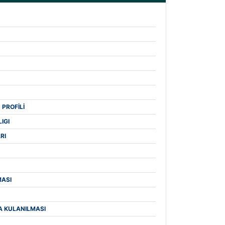
 PROFİLİ
IGI
RI
MASI
TA KULANILMASI