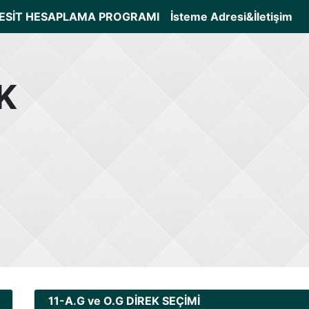
ESİT HESAPLAMA PROGRAMI
İsteme Adresi&İletişim
K
11-A.G ve O.G DİREK SEÇİMİ