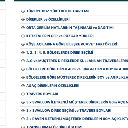
TÜRKİYE BUZ YÜKÜ BÖLGE HARİTASI
DİREKLER ve ÖZELLİKLERİ
ORTA GERİLİM HATLARININ TAŞINMASI ve DAGITIMI
İLETKENLERİN CER ve RÜZGAR YÜKLERİ
KÖŞE AÇILARINA GÖRE BİLEŞKE KUVVET FAKTÖRLERİ
1. 2. 3. 4. 5. BÖLGELERDE DİREK SEÇİMİ
A.G ve MÜŞTEREK DİREKLERDE KULLANILAN TRAVERSLERİN
BÖLGELERE GÖRE DİREK 40m ve 50m de DİREK BOY ve AGIRL
BÖLGELERE GÖRE MÜŞTEREK DİREKLERİN BOY ve AGIRLIKLA
AĞAÇ DİREKLERİN ÖZELLİKLERİ
TRAVERS BOYLARI
3 x SWALLOW İLETKENLİ MÜŞTEREK DİREKLERİN 80m AÇIL
3 x SWALLOW DİREK SEÇİMİ ve TRAVERS BOYLARI
3 x RAVEN İLETKENLİ MÜŞTEREK DİREKLERİN 80m AÇIKLIK
TRANSFORMATÖR DİREGİ SEÇİMİ