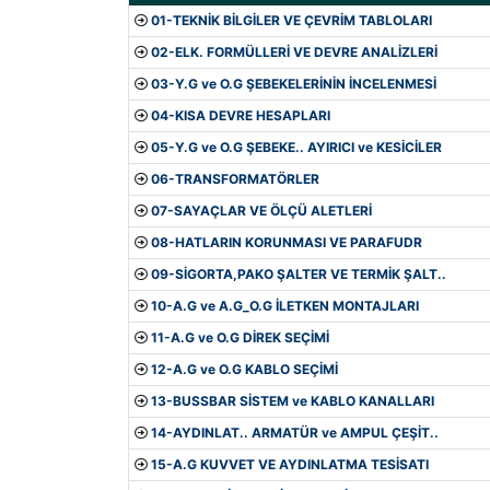
01-TEKNİK BİLGİLER VE ÇEVRİM TABLOLARI
02-ELK. FORMÜLLERİ VE DEVRE ANALİZLERİ
03-Y.G ve O.G ŞEBEKELERİNİN İNCELENMESİ
04-KISA DEVRE HESAPLARI
05-Y.G ve O.G ŞEBEKE.. AYIRICI ve KESİCİLER
06-TRANSFORMATÖRLER
07-SAYAÇLAR VE ÖLÇÜ ALETLERİ
08-HATLARIN KORUNMASI VE PARAFUDR
09-SİGORTA,PAKO ŞALTER VE TERMİK ŞALT..
10-A.G ve A.G_O.G İLETKEN MONTAJLARI
11-A.G ve O.G DİREK SEÇİMİ
12-A.G ve O.G KABLO SEÇİMİ
13-BUSSBAR SİSTEM ve KABLO KANALLARI
14-AYDINLAT.. ARMATÜR ve AMPUL ÇEŞİT..
15-A.G KUVVET VE AYDINLATMA TESİSATI