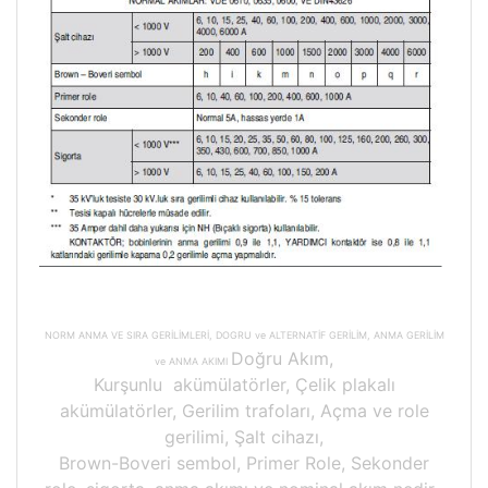
NORM ANMA VE SIRA GERİLİMLERİ, DOGRU ve ALTERNATİF GERİLİM, ANMA GERİLİM
Doğru Akım,
ve ANMA AKIMI
Kurşunlu
akümülatörler, Çelik plakalı
akümülatörler, Gerilim trafoları, Açma ve role
gerilimi, Şalt cihazı,
Brown-Boveri sembol, Primer Role, Sekonder