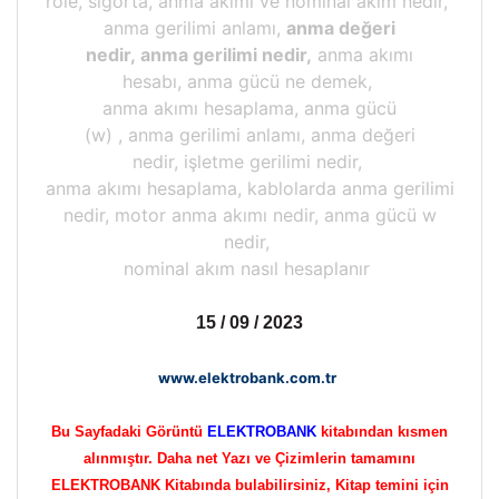
role, sigorta, anma akımı ve nominal akım nedir,
anma gerilimi anlamı,
anma değeri
nedir, anma gerilimi nedir,
anma akımı
hesabı, anma gücü ne demek,
anma akımı hesaplama, anma gücü
(w) , anma gerilimi anlamı, anma değeri
nedir, işletme gerilimi nedir,
anma akımı hesaplama, kablolarda anma gerilimi
nedir, motor anma akımı nedir, anma gücü w
nedir,
nominal akım nasıl hesaplanır
15 / 09 / 2023
www.elektrobank.com.tr
Bu Sayfadaki Görüntü
ELEKTROBANK
kitabından kısmen
alınmıştır. Daha net Yazı ve Çizimlerin tamamını
ELEKTROBANK Kitabında bulabilirsiniz, Kitap temini için