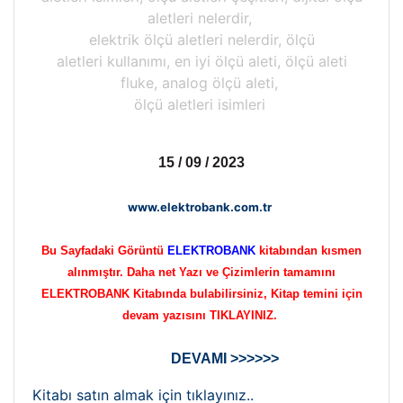
aletleri nelerdir,
elektrik ölçü aletleri nelerdir, ölçü
aletleri kullanımı, en iyi ölçü aleti, ölçü aleti
fluke, analog ölçü aleti,
ölçü aletleri isimleri
15 / 09 / 2023
www.elektrobank.com.tr
Bu Sayfadaki Görüntü
ELEKTROBANK
kitabından kısmen
alınmıştır. Daha net Yazı ve Çizimlerin tamamını
ELEKTROBANK Kitabında bulabilirsiniz, Kitap temini için
devam yazısını TIKLAYINIZ.
DEVAMI >>>>>>
Kitabı satın almak için tıklayınız..