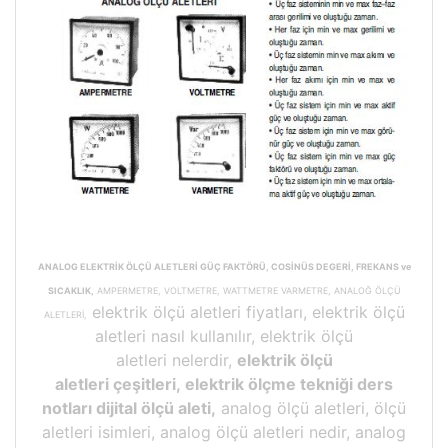
ANALOG ELEKTRİK ÖLÇÜ ALETLERİ GÜÇ FAKTÖRÜ, COSİNÜS DEGERİ, FREKANS ve
SICAKLIK,
AMPERMETRE, VOLTMETRE, WATTMETRE VARMETRE, ANALOĞ ÖLÇÜ
elektrik ölçü aletleri fiyatları, elektrik ölçü
ALETLERİ,
aletleri nasıl kullanılır, elektrik ölçü
aletleri nelerdir,
elektrik ölçü
aletleri çeşitleri, elektrik ölçme tekniği ders
notları dijital ölçü aleti,
analog ölçü aletleri, ölçü
aletleri isimleri, analog ölçü aletleri nedir, analog