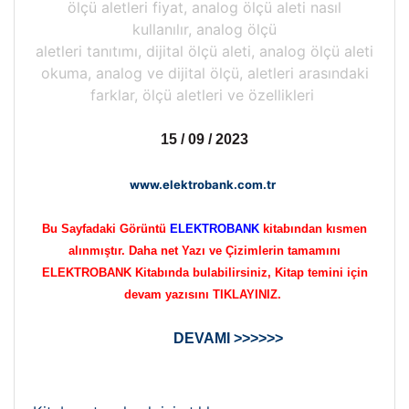
ölçü aletleri fiyat, analog ölçü aleti nasıl
kullanılır, analog ölçü
aletleri tanıtımı, dijital ölçü aleti, analog ölçü aleti
okuma, analog ve dijital ölçü, aletleri arasındaki
farklar, ölçü aletleri ve özellikleri
15 / 09 / 2023
www.elektrobank.com.tr
Bu Sayfadaki Görüntü
ELEKTROBANK
kitabından kısmen
alınmıştır. Daha net Yazı ve Çizimlerin tamamını
ELEKTROBANK Kitabında bulabilirsiniz, Kitap temini için
devam yazısını TIKLAYINIZ.
DEVAMI >>>>>>