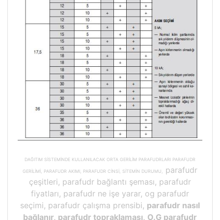
DAĞITIM SİSTEMİNDE KULLANILACAK ORTA GERİLİM PARAFUDRLARI PARAFUDR
parafudr
GERİLİMİ, PARAFUDR AKIMI, PARAFUDR CİNSİ, SİTEMİN DURUMU,
çeşitleri, parafudr bağlantı şeması, parafudr
fiyatları, parafudr ne işe yarar, og parafudr
seçimi, parafudr çalışma prensibi,
parafudr nasıl
bağlanır, parafudr topraklaması, O.G parafudr