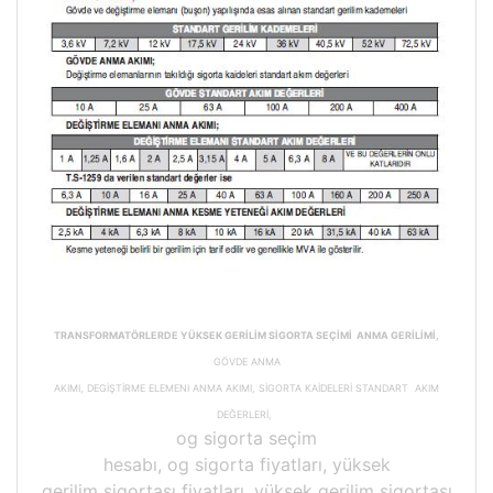
TRANSFORMATÖRLERDE YÜKSEK GERİLİM SİGORTA SEÇİMİ ANMA GERİLİMİ,
GÖVDE ANMA
AKIMI, DEGİŞTİRME ELEMENI ANMA AKIMI, SİGORTA KAİDELERİ STANDART AKIM
DEĞERLERİ,
og sigorta seçim
hesabı, og sigorta fiyatları, yüksek
gerilim sigortası fiyatları, yüksek gerilim sigortası