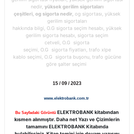
nedir,
yüksek gerilim sigortaları
çeşitleri, og sigorta nedir,
og sigortası, yüksek
gerilim sigortaları
hakkında bilgi, O.G sigorta seçim hesabı, yüksek
gerilim sigorta hesabı, sigorta seçim
cetveli, O.G sigorta
seçimi, O.G sigorta fiyatları, trafo xlpe
kablo seçimi, O.G sigorta buşonu, trafo gücüne
göre şalter seçimi
15 / 09 / 2023
www.elektrobank.com.tr
ELEKTROBANK kitabından
Bu Sayfadaki Görüntü
kısmen alınmıştır. Daha net Yazı ve Çizimlerin
tamamını ELEKTROBANK Kitabında
bulabilirsiniz, Kitap temini için devam yazısını