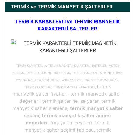
TERMİK ve TERMİK MANYETİK ŞALTERLER
TERMİK KARAKTERLİ ve TERMİK MANYETİK
KARAKTERLİ ŞALTERLER
TERMİK KARAKTERLİ ve TERMİK MAĞNETİK KARAKTERLİ ŞALTERLER, MOTOR
KORUMA ŞALTERİ, SIRIUS MOTOR KORUMA ŞALTERİ, EMAS,KALE,SIEMENS,TERMİK
AYAR SAHASI, KISA DEVRE KESME, ANİ KISADEVRE, KISA DEVRE KESME GÜCÜ,
termik
TERMİK KARAKTERLİ, TERMİK MANYETİK KARAKTERLİ,
manyetik şalter fiyatları, termik manyetik şalter
değerleri, termik şalter ne işe yarar, termik
manyetik şalter siemens,
termik manyetik şalter
seçimi, termik manyetik şalter amper
değerleri,
tmş şalter çeşitleri, termik
manyetik şalter seçimi tablosu, termik