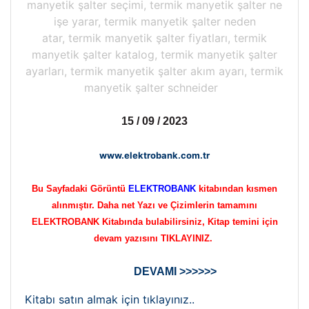
manyetik şalter seçimi, termik manyetik şalter ne
işe yarar, termik manyetik şalter neden
atar, termik manyetik şalter fiyatları, termik
manyetik şalter katalog, termik manyetik şalter
ayarları, termik manyetik şalter akım ayarı, termik
manyetik şalter schneider
15 / 09 / 2023
www.elektrobank.com.tr
Bu Sayfadaki Görüntü
ELEKTROBANK
kitabından kısmen
alınmıştır. Daha net Yazı ve Çizimlerin tamamını
ELEKTROBANK Kitabında bulabilirsiniz, Kitap temini için
devam yazısını TIKLAYINIZ.
DEVAMI >>>>>>
Kitabı satın almak için tıklayınız..