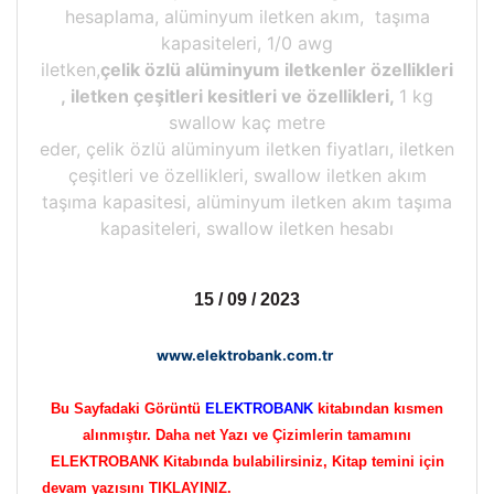
hesaplama, alüminyum iletken akım, taşıma
kapasiteleri, 1/0 awg
iletken,
çelik özlü alüminyum iletkenler özellikleri
, iletken çeşitleri kesitleri ve özellikleri,
1 kg
swallow kaç metre
eder, çelik özlü alüminyum iletken fiyatları, iletken
çeşitleri ve özellikleri, swallow iletken akım
taşıma kapasitesi, alüminyum iletken akım taşıma
kapasiteleri, swallow iletken hesabı
15 / 09 / 2023
www.elektrobank.com.tr
Bu Sayfadaki Görüntü
ELEKTROBANK
kitabından kısmen
alınmıştır. Daha net Yazı ve Çizimlerin tamamını
ELEKTROBANK Kitabında bulabilirsiniz, Kitap temini için
devam yazısını TIKLAYINIZ.