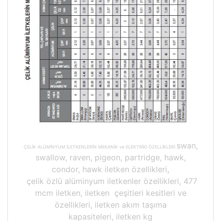
swan,
ÇELİK ALÜMİNYUM İLETKENLERİN MEKANİK ve ELEKTRİKİ ÖZELLİKLERİ
swallow, raven, pigeon, partridge, hawk,
condor, hawk iletken özellikleri,
çelik özlü alüminyum iletkenler özellikleri, 477
mcm iletken, iletken çeşitleri kesitleri ve
özellikleri, iletken akım taşıma
kapasiteleri, iletken kg