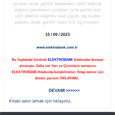
projesi, alçak gerilim şebekeleri, şehir elektrik
dağıtım şebekeleri, projeleri, orta gerilim kaç
volt, elektrik dağıtımı nasıl yapılır, dal budak
şebeke, alçak gerilim nedir, A.G og projeleri
15 / 09 / 2023
www.elektrobank.com.tr
Bu Sayfadaki Görüntü
ELEKTROBANK
kitabından kısmen
alınmıştır. Daha net Yazı ve Çizimlerin tamamını
ELEKTROBANK Kitabında bulabilirsiniz, Kitap temini için
devam yazısını TIKLAYINIZ.
DEVAMI >>>>>>
Kitabı satın almak için tıklayınız..