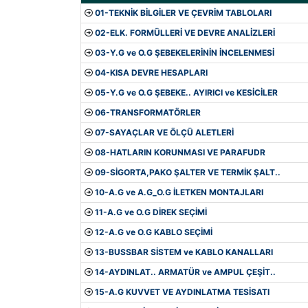
01-TEKNİK BİLGİLER VE ÇEVRİM TABLOLARI
02-ELK. FORMÜLLERİ VE DEVRE ANALİZLERİ
03-Y.G ve O.G ŞEBEKELERİNİN İNCELENMESİ
04-KISA DEVRE HESAPLARI
05-Y.G ve O.G ŞEBEKE.. AYIRICI ve KESİCİLER
06-TRANSFORMATÖRLER
07-SAYAÇLAR VE ÖLÇÜ ALETLERİ
08-HATLARIN KORUNMASI VE PARAFUDR
09-SİGORTA,PAKO ŞALTER VE TERMİK ŞALT..
10-A.G ve A.G_O.G İLETKEN MONTAJLARI
11-A.G ve O.G DİREK SEÇİMİ
12-A.G ve O.G KABLO SEÇİMİ
13-BUSSBAR SİSTEM ve KABLO KANALLARI
14-AYDINLAT.. ARMATÜR ve AMPUL ÇEŞİT..
15-A.G KUVVET VE AYDINLATMA TESİSATI