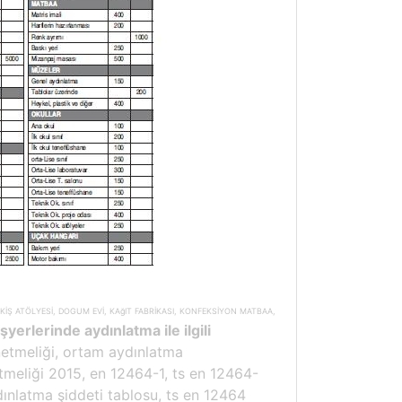
KİŞ ATÖLYESİ, DOGUM EVİ, KAğIT FABRİKASI, KONFEKSİYON MATBAA,
şyerlerinde aydınlatma ile ilgili
tmeliği, ortam aydınlatma
tmeliği 2015, en 12464-1, ts en 12464-
dınlatma şiddeti tablosu, ts en 12464