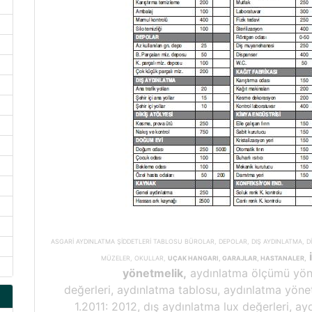
ASGARİ AYDINLATMA ŞİDDETLERİ TABLOSU BÜROLAR, DEPOLAR, DIŞ AYDINLATMA, Dİ
i
MÜZELER, OKULLAR,
UÇAK HANGARI, GARAJLAR, HASTANALER,
yönetmelik,
aydınlatma ölçümü yöne
değerleri, aydınlatma tablosu, aydınlatma yöne
1.2011: 2012, dış aydınlatma lux değerleri, ay