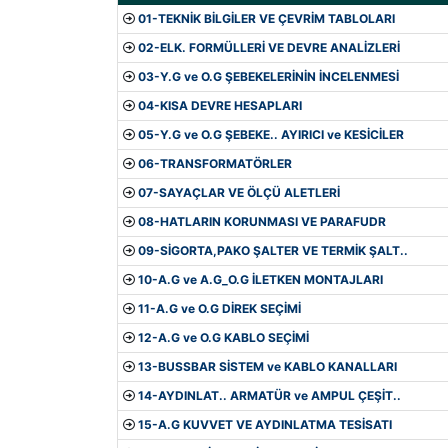
01-TEKNİK BİLGİLER VE ÇEVRİM TABLOLARI
02-ELK. FORMÜLLERİ VE DEVRE ANALİZLERİ
03-Y.G ve O.G ŞEBEKELERİNİN İNCELENMESİ
04-KISA DEVRE HESAPLARI
05-Y.G ve O.G ŞEBEKE.. AYIRICI ve KESİCİLER
06-TRANSFORMATÖRLER
07-SAYAÇLAR VE ÖLÇÜ ALETLERİ
08-HATLARIN KORUNMASI VE PARAFUDR
09-SİGORTA,PAKO ŞALTER VE TERMİK ŞALT..
10-A.G ve A.G_O.G İLETKEN MONTAJLARI
11-A.G ve O.G DİREK SEÇİMİ
12-A.G ve O.G KABLO SEÇİMİ
13-BUSSBAR SİSTEM ve KABLO KANALLARI
14-AYDINLAT.. ARMATÜR ve AMPUL ÇEŞİT..
15-A.G KUVVET VE AYDINLATMA TESİSATI