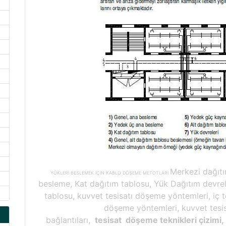
Merkezi dağıtı
YÜKLERİ BESLEMEK İÇİN KABLO DÖŞEME METOTLARI
besleme, Kat dağıtım tablosu, Yük Dağıtım devre
tablosu, kuvvet tesisatı döşeme yöntemleri, iç t
döşeme yöntemleri, kuvvet tesis
bağlantıları,
tesisat döşeme teknikleri çizimi,