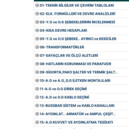
01-TEKNİK BİLGİLER VE ÇEVRİM TABLOLARI
02-ELK. FORMÜLLERİ VE DEVRE ANALİZLERİ
03-Y.G ve O.G ŞEBEKELERİNİN İNCELENMESİ
04-KISA DEVRE HESAPLARI
05-Y.G ve O.G ŞEBEKE.. AYIRICI ve KESİCİLER
06-TRANSFORMATÖRLER
07-SAYAÇLAR VE ÖLÇÜ ALETLERİ
08-HATLARIN KORUNMASI VE PARAFUDR
09-SİGORTA,PAKO ŞALTER VE TERMİK ŞALT..
10-A.G ve A.G_O.G İLETKEN MONTAJLARI
11-A.G ve O.G DİREK SEÇİMİ
12-A.G ve O.G KABLO SEÇİMİ
13-BUSSBAR SİSTEM ve KABLO KANALLARI
14-AYDINLAT.. ARMATÜR ve AMPUL ÇEŞİT..
15-A.G KUVVET VE AYDINLATMA TESİSATI