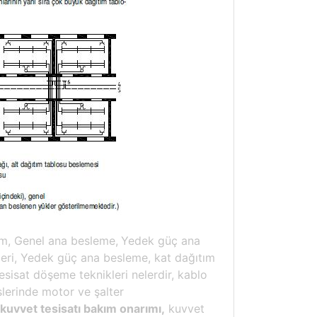
m, Genel ana besleme,
Yedek güç ana
leri, Yedek güç ana besleme, kat dağıtım
esisat döşeme teknikleri nelerdir, kablo
lerinde motor ve şalter
 kuvvet tesisatı bakım onarımı,
kuvvet