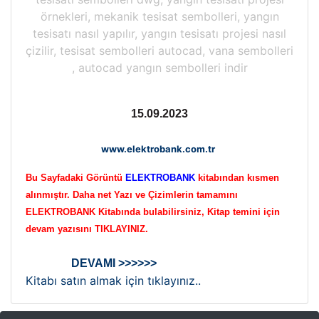
örnekleri, mekanik tesisat sembolleri, yangın
tesisatı nasıl yapılır, yangın tesisatı projesi nasıl
çizilir, tesisat sembolleri autocad, vana sembolleri
, autocad yangın sembolleri indir
15.09.2023
www.elektrobank.com.tr
Bu Sayfadaki Görüntü
ELEKTROBANK
kitabından kısmen
alınmıştır. Daha net Yazı ve Çizimlerin tamamını
ELEKTROBANK Kitabında bulabilirsiniz, Kitap temini için
devam yazısını TIKLAYINIZ.
DEVAMI >>>>>>
Kitabı satın almak için tıklayınız..