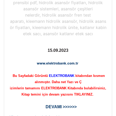
prensibi pdf, hidrolik asansör fiyatları, hidrolik
asansör sistemleri, asansör çeşitleri
nelerdir, hidrolik asansör fren test
aparatı, kleemann hidrolik asansör, hidrolik asans
ör fiyatları, kleemann hidrolik ünite, katlanır kabin
etek sacı, asansör katlanır etek sacı
15.09.2023
www.elektrobank.com.tr
Bu Sayfadaki Görüntü
ELEKTROBANK
kitabından kısmen
alınmıştır. Daha net Yazı ve Ç
izimlerin tamamını ELEKTROBANK Kitabında bulabilirsiniz,
Kitap temini için devam yazısını TIKLAYINIZ.
DEVAMI >>>>>>