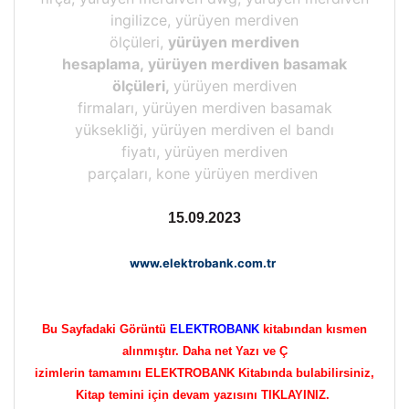
ingilizce, yürüyen merdiven
ölçüleri,
yürüyen merdiven
hesaplama, yürüyen merdiven basamak
ölçüleri,
yürüyen merdiven
firmaları, yürüyen merdiven basamak
yüksekliği, yürüyen merdiven el bandı
fiyatı, yürüyen merdiven
parçaları, kone yürüyen merdiven
15.09.2023
www.elektrobank.com.tr
Bu Sayfadaki Görüntü
ELEKTROBANK
kitabından kısmen
alınmıştır. Daha net Yazı ve Ç
izimlerin tamamını ELEKTROBANK Kitabında bulabilirsiniz,
Kitap temini için devam yazısını TIKLAYINIZ.