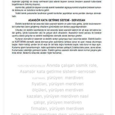
Anında çalışan sismik role,
YÜRÜYEN MERDİVENLER
Asansör kata getirme sistemi-servosan
yürüyen merdiven
KURTARAN,
fiyatları, yürüyen merdiven
ölçüleri, yürüyen merdiven
kazaları,
yürüyen merdiven nasıl
çalışır, yürüyen merdiven
firmaları, yürüyen merdiven
fırça, yürüyen merdiven dwg, yürüyen merdiven