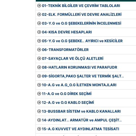
01-TEKNİK BİLGİLER VE ÇEVRİM TABLOLARI
02-ELK. FORMÜLLERİ VE DEVRE ANALİZLERİ
03-Y.G ve O.G ŞEBEKELERİNİN İNCELENMESİ
04-KISA DEVRE HESAPLARI
05-Y.G ve O.G ŞEBEKE.. AYIRICI ve KESİCİLER
06-TRANSFORMATÖRLER
07-SAYAÇLAR VE ÖLÇÜ ALETLERİ
08-HATLARIN KORUNMASI VE PARAFUDR
09-SİGORTA,PAKO ŞALTER VE TERMİK ŞALT..
10-A.G ve A.G_O.G İLETKEN MONTAJLARI
11-A.G ve O.G DİREK SEÇİMİ
12-A.G ve O.G KABLO SEÇİMİ
13-BUSSBAR SİSTEM ve KABLO KANALLARI
14-AYDINLAT.. ARMATÜR ve AMPUL ÇEŞİT..
15-A.G KUVVET VE AYDINLATMA TESİSATI