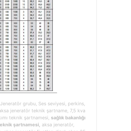
 Jeneratör grubu, Ses seviyesi, perkins,
aksa jeneratör teknik şartname, 7,5 kva
kımı teknik şartnamesi,
sağlık bakanlığı
teknik şartnamesi,
aksa jeneratör,