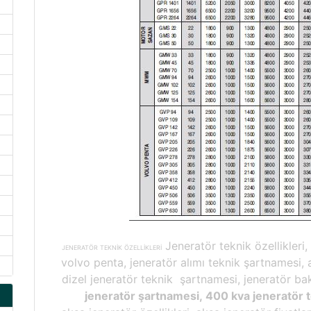
Jeneratör teknik özellikleri,
JENERATÖR TEKNİK ÖZELLİKLERİ
volvo penta, jeneratör alımı teknik şartnamesi, 
dizel jeneratör teknik şartnamesi, jeneratör ba
jeneratör şartnamesi, 400 kva jeneratör 