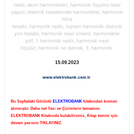
nedir, akım harmonikleri, harmonik ölçümü nasıl
yapılır, elektrik tesislerinde harmonikler, harmonik
filtre
hesabı, harmonik nedir, toplam harmonik distorsi
yon hesabı, harmonik nasıl önlenir, harmonikler
pdf, 1. harmonik nedir, harmonik nasıl
ölçülür, harmonik ne demek, 3. harmonik
15.09.2023
www.elektrobank.com.tr
Bu Sayfadaki Görüntü
ELEKTROBANK
kitabından kısmen
alınmıştır. Daha net Yazı ve Çizimlerin tamamını
ELEKTROBANK Kitabında bulabilirsiniz, Kitap temini için
devam yazısını TIKLAYINIZ.