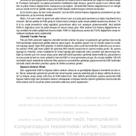
SİNÜS DALGA ŞEKLİNDE BOZULMALAR ve HARMONİK AKIMLAR
KESİNTİSİZ GÜÇ KAYNAGI (UPS), FREKANS DALGALANMALARI, OTOMATİK
TRANSFER PANOSU, BYPASS'A
, harmonikler nedir, harmoniklerin
SENKRON OLMAK
kompanzasyon tesislerindeki etkileri, harmonik
sebepleri,
harmonik filtreli kompanzasyon