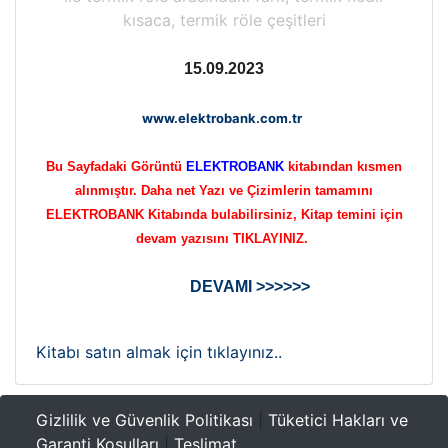
kısaca, termik röle çeşitleri
15.09.2023
www.elektrobank.com.tr
Bu Sayfadaki Görüntü
ELEKTROBANK
kitabından kısmen
alınmıştır. Daha net Yazı ve Çizimlerin tamamını
ELEKTROBANK Kitabında bulabilirsiniz, Kitap temini için
devam yazısını TIKLAYINIZ.
DEVAMI >>>>>>
Kitabı satın almak için tıklayınız..
Gizlilik ve Güvenlik Politikası
|
Tüketici Hakları ve
Garanti Koşulları
|
Teslimat