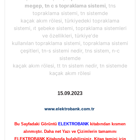
megep, tn c s topraklama sistemi,
tns
topraklama sistemi, tn sistemde
kaçak akım rölesi, türkiyedeki topraklama
sistemi, ıt şebeke sistemi, topraklama sistemleri
ve özellikleri, türkiye'de
kullanılan topraklama sistemi, topraklama sistemi
çeşitleri, tn-s sistemi nedir, tns sistem, n-c
sistemde
kaçak akım rölesi, tt tn sistem nedir, tn sistemde
kaçak akım rölesi
15.09.2023
www.elektrobank.com.tr
Bu Sayfadaki Görüntü
ELEKTROBANK
kitabından kısmen
alınmıştır. Daha net Yazı ve Çizimlerin tamamını
ELEKTROBANK Kitabında bulabilirsiniz, Kitap temini için