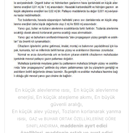
En küçük alevlenme ısısı, En küçük alevlenme
enerjisi, En küçük ateşleme akımı, En büyük
güvenli aralığı,
En küçük alev yüzeyi, Tozların korlanarak yanma
ısısı,
GAZ ve BUHAR ORTAK ÖZELLİKLERİNE GÖRE
maddenin ayırt edici
SINIFLANDIRMA,
özellikleri, maddenin ortak ve ayırt edici