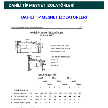
DAHİLİ TİP MESNET İZOLATÖRLERİ
DAHİLİ TİP MESNET İZOLATÖRLERİ