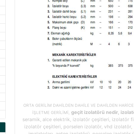
ORTA GERİLİM DAHİLDEN DAHİLE VE DAHİLDEN HARİCE
geçit izolatörü nedir, izolat
İŞLETME GERİLİMİ,
seramik,
alce elektrik, izolatör çeşitleri, izolatör f
izolatör çeşitleri, porselen izolatör, vhd izolatör,
imalatçıları, anten izolatörü, porselen izolatör 