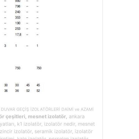
 DUVAR GEÇİŞ İZOLATÖRLERİ DAİMİ ve AZAMİ
ör çeşitleri, mesnet izolatör,
ankara
iyatları, k1 izolatör, izolatör nedir, mesnet
 zincir izolatör, seramik izolatör, izolatör
üretimi, kale izolatör, porselen izolatör