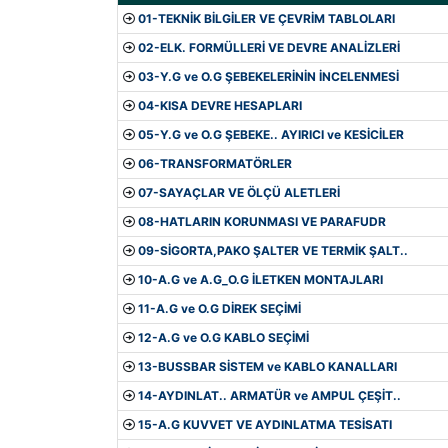
01-TEKNİK BİLGİLER VE ÇEVRİM TABLOLARI
02-ELK. FORMÜLLERİ VE DEVRE ANALİZLERİ
03-Y.G ve O.G ŞEBEKELERİNİN İNCELENMESİ
04-KISA DEVRE HESAPLARI
05-Y.G ve O.G ŞEBEKE.. AYIRICI ve KESİCİLER
06-TRANSFORMATÖRLER
07-SAYAÇLAR VE ÖLÇÜ ALETLERİ
08-HATLARIN KORUNMASI VE PARAFUDR
09-SİGORTA,PAKO ŞALTER VE TERMİK ŞALT..
10-A.G ve A.G_O.G İLETKEN MONTAJLARI
11-A.G ve O.G DİREK SEÇİMİ
12-A.G ve O.G KABLO SEÇİMİ
13-BUSSBAR SİSTEM ve KABLO KANALLARI
14-AYDINLAT.. ARMATÜR ve AMPUL ÇEŞİT..
15-A.G KUVVET VE AYDINLATMA TESİSATI