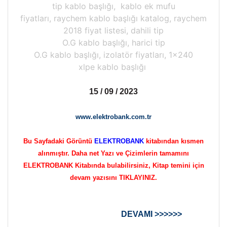
tip kablo başlığı, kablo ek mufu
fiyatları, raychem kablo başlığı katalog, raychem
2018 fiyat listesi, dahili tip
O.G kablo başlığı, harici tip
O.G kablo başlığı, izolatör fiyatları, 1x240
xlpe kablo başlığı
15 / 09 / 2023
www.elektrobank.com.tr
Bu Sayfadaki Görüntü
ELEKTROBANK
kitabından kısmen
alınmıştır. Daha net Yazı ve Çizimlerin tamamını
ELEKTROBANK Kitabında bulabilirsiniz, Kitap temini için
devam yazısını TIKLAYINIZ.
DEVAMI >>>>>>