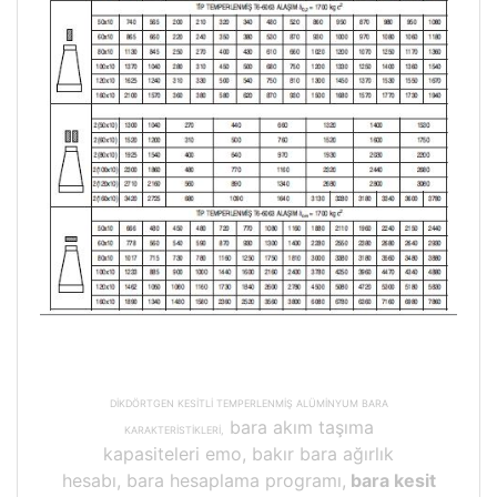
DİKDÖRTGEN KESİTLİ TEMPERLENMİŞ ALÜMİNYUM BARA
bara akım taşıma
KARAKTERİSTİKLERİ,
kapasiteleri emo, bakır bara ağırlık
hesabı, bara hesaplama programı,
bara kesit