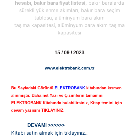
hesabı, bakır bara fiyat listesi,
bakır baralarda
sürekli yüklenme akımları, bakır bara seçim
tablosu, alüminyum bara akım
taşıma kapasitesi, alüminyum bara akım taşıma
kapasitesi
15 / 09 / 2023
www.elektrobank.com.tr
Bu Sayfadaki Görüntü
ELEKTROBANK
kitabından kısmen
alınmıştır. Daha net Yazı ve Çizimlerin tamamını
ELEKTROBANK Kitabında bulabilirsiniz, Kitap temini için
devam yazısını TIKLAYINIZ.
DEVAMI >>>>>>
Kitabı satın almak için tıklayınız..