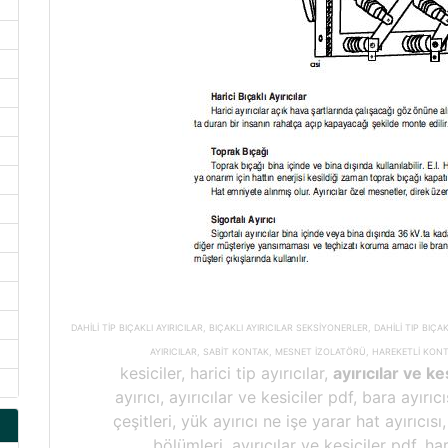
DAHİLİ TİP BIÇAKLI AYIRICILAR, BIÇAKLI AYIRICILAR SEKSİYONERLER, DAHİLİ TIP BIÇA
AYIRICILAR, SABİT KONTAK, MESNET İZOLATÖRÜ, HAREKETLİ KONT
kesiciler, harici tip ayırıcılar,
ayırıcılar ve k
ayırıcı, ayırıcılar ve kesiciler pdf, bara ayırıcı
çeşitleri, yük ayırıcı ne işe yarar hat ayırıcısı
bölümleri, ayırıcılar ve kesiciler pdf, har