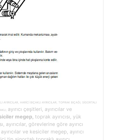
KLI AYIRICILAR, HARİCİ BIÇAKLI AYIRICILAR, TOPRAK BIÇAĞI, SİGORTALI
ayırıcı çeşitleri, ayırıcılar ve
AKLI,
esiciler megep,
toprak ayırıcısı, yük
sı, ayırıcılar, görevlerine göre ayırıcı
, ayırıcılar ve kesiciler megep, ayırıcı
ici tip sigortalı topraklı ayırıcı