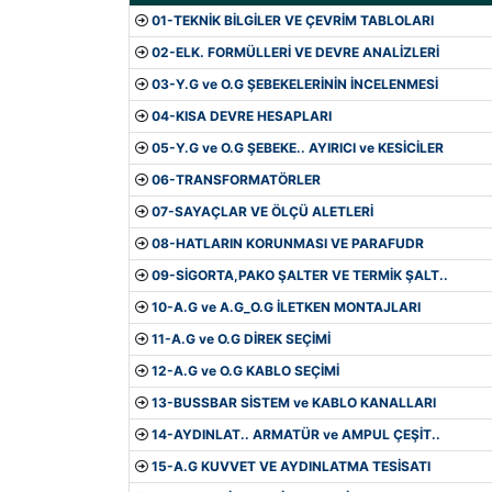
01-TEKNİK BİLGİLER VE ÇEVRİM TABLOLARI
02-ELK. FORMÜLLERİ VE DEVRE ANALİZLERİ
03-Y.G ve O.G ŞEBEKELERİNİN İNCELENMESİ
04-KISA DEVRE HESAPLARI
05-Y.G ve O.G ŞEBEKE.. AYIRICI ve KESİCİLER
06-TRANSFORMATÖRLER
07-SAYAÇLAR VE ÖLÇÜ ALETLERİ
08-HATLARIN KORUNMASI VE PARAFUDR
09-SİGORTA,PAKO ŞALTER VE TERMİK ŞALT..
10-A.G ve A.G_O.G İLETKEN MONTAJLARI
11-A.G ve O.G DİREK SEÇİMİ
12-A.G ve O.G KABLO SEÇİMİ
13-BUSSBAR SİSTEM ve KABLO KANALLARI
14-AYDINLAT.. ARMATÜR ve AMPUL ÇEŞİT..
15-A.G KUVVET VE AYDINLATMA TESİSATI