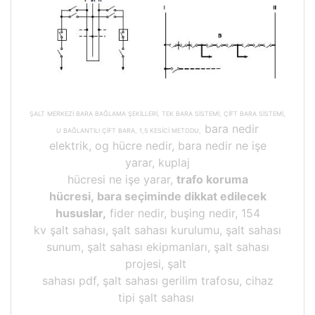
ŞALT MERKEZİ BARA BAĞLAMA ŞEKİLLERİ, TEK BARA SİSTEMİ, ÇİFT BARA SİSTEMİ,
bara nedir
U BAĞLANTILI ÇİFT BARA, 1,5 KESİCİ METODU,
elektrik, og hücre nedir, bara nedir ne işe
yarar, kuplaj
hücresi ne işe yarar,
trafo koruma
hücresi, bara seçiminde dikkat edilecek
hususlar,
fider nedir, buşing nedir, 154
kv şalt sahası, şalt sahası kurulumu, şalt sahası
sunum, şalt sahası ekipmanları, şalt sahası
projesi, şalt
sahası pdf, şalt sahası gerilim trafosu, cihaz
tipi şalt sahası